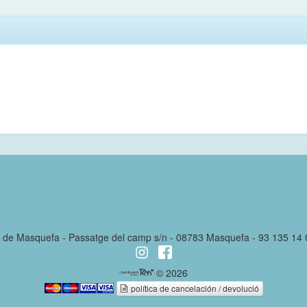
l de Masquefa - Passatge del camp s/n - 08783 Masquefa - 93 135 14
© 2026
política de cancelación / devolució