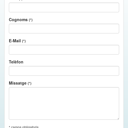
Cognoms
(*)
E-Mail
(*)
Telèfon
Missatge
(*)
* camps obligatoris