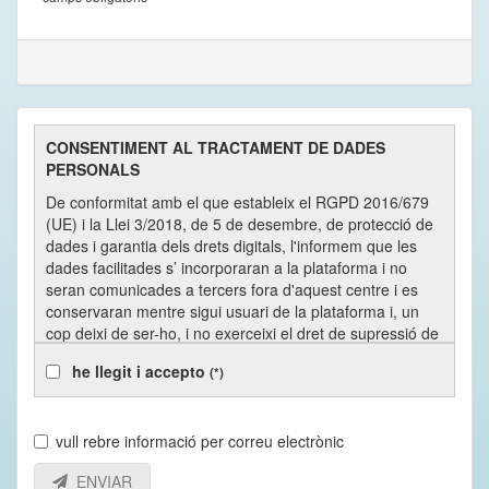
CONSENTIMENT AL TRACTAMENT DE DADES
PERSONALS
De conformitat amb el que estableix el RGPD 2016/679
(UE) i la Llei 3/2018, de 5 de desembre, de protecció de
dades i garantia dels drets digitals, l'informem que les
dades facilitades s’ incorporaran a la plataforma i no
seran comunicades a tercers fora d'aquest centre i es
conservaran mentre sigui usuari de la plataforma i, un
cop deixi de ser-ho, i no exerceixi el dret de supressió de
les mateixes, fins que hagin transcorregut 5 anys, en
he llegit i accepto
(*)
virtut de les normatives fiscals d’aplicació.
El centre utilitza la plataforma Tankuam que està al núvol
i el Data Center es troba dins de la UE. La gestió
vull rebre informació per correu electrònic
informàtica de la mateixa la du a terme KOMPINI
TECHNOLOGIES, SL amb CIF B67298166 i domicili a C/
ENVIAR