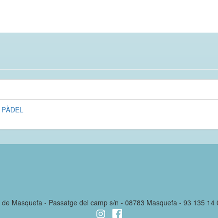
 PÀDEL
l de Masquefa - Passatge del camp s/n - 08783 Masquefa - 93 135 14