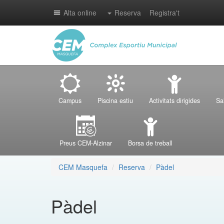
Alta online
Reserva
Registra't
Campus
Piscina estiu
Activitats dirigides
Sa
Preus CEM-Alzinar
Borsa de treball
CEM Masquefa
Reserva
Pàdel
Pàdel