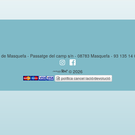
l de Masquefa - Passatge del camp s/n - 08783 Masquefa - 93 135 14
© 2026
política cancel·lació/devolució