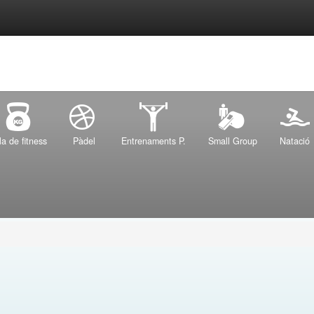
la de fitness
Pàdel
Entrenaments P.
Small Group
Natació